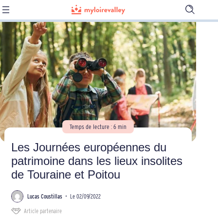
Ouvrir
la
barre
de
recherch
Temps de lecture : 6 min
Les Journées européennes du
patrimoine dans les lieux insolites
de Touraine et Poitou
Lucas Coustillas
•
Le 02/09/2022
Article partenaire