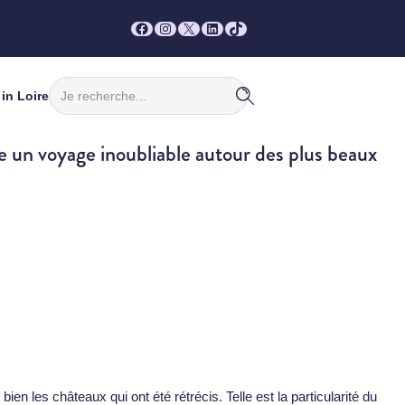
Facebook
Instagram
X
LinkedIn
TikTok
Rechercher
in Loire
e un voyage inoubliable autour des plus beaux
n les châteaux qui ont été rétrécis. Telle est la particularité du