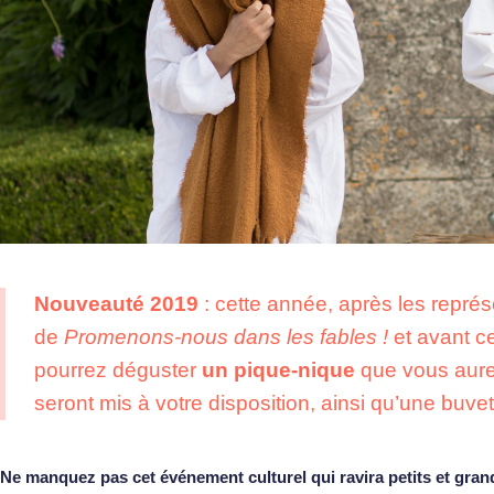
Nouveauté 2019
: cette année, après les représ
de
Promenons-nous dans les fables !
et avant c
pourrez déguster
un pique-nique
que vous aure
seront mis à votre disposition, ainsi qu’une buvet
Ne manquez pas cet événement culturel qui ravira petits et gran