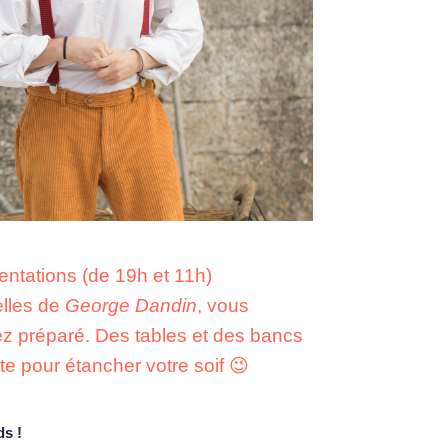
entations (de 19h et 11h)
elles de
George Dandin
, vous
z préparé. Des tables et des bancs
te pour étancher votre soif 😉
ds !