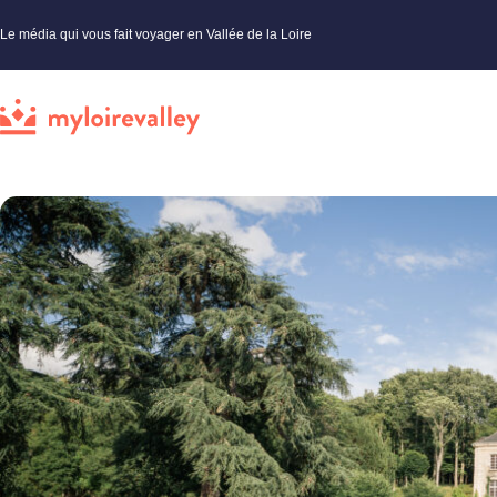
Le média qui vous fait voyager en Vallée de la Loire
My Loire Valley
»
Loir-et-Cher
»
Châteaux
»
Les 3 coups au château au domaine de Laborde Saint-Mart