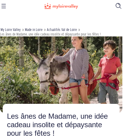
Ouvrir
la
barre
de
recherch
My Loire Valley
»
Made in Loire
»
Actualités Val de Loire
»
Les ânes de Madame, une idée cadeau insolite et dépaysante pour les fêtes !
Les ânes de Madame, une idée
cadeau insolite et dépaysante
pour les fêtes !