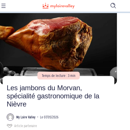
Ouvrir
la
barre
de
recherch
Temps de lecture : 3 min
Les jambons du Morvan,
spécialité gastronomique de la
Nièvre
My Loire Valley
•
Le 07/05/2026
Article partenaire