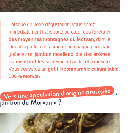
Lorsque de votre dégustation, vous serez
immédiatement transporté au cœur des
forêts et
des moyennes montagnes du Morvan
, dont le
climat si particulier a imprégné chaque porc. Vous
goûterez un
jambon moelleux
, dont les
arômes
riches et subtils
se dévoilent au fur et à mesure.
Vous trouverez un
goût incomparable et inimitable,
100 % Morvan
!
Vers une appellation d’origine protégée
«
jambon du Morvan » ?