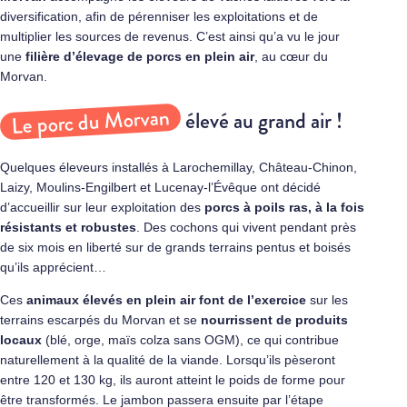
diversification, afin de pérenniser les exploitations et de
multiplier les sources de revenus. C’est ainsi qu’a vu le jour
une
filière d’élevage de porcs en plein air
, au cœur du
Morvan.
Le porc du Morvan
élevé au grand air !
Quelques éleveurs installés à Larochemillay, Château-Chinon,
Laizy, Moulins-Engilbert et Lucenay-l’Évêque ont décidé
d’accueillir sur leur exploitation des
porcs à poils ras, à la fois
résistants et robustes
. Des cochons qui vivent pendant près
de six mois en liberté sur de grands terrains pentus et boisés
qu’ils apprécient…
Ces
animaux élevés en plein air font de l’exercice
sur les
terrains escarpés du Morvan et se
nourrissent de produits
locaux
(blé, orge, maïs colza sans OGM), ce qui contribue
naturellement à la qualité de la viande. Lorsqu’ils pèseront
entre 120 et 130 kg, ils auront atteint le poids de forme pour
être transformés. Le jambon passera ensuite par l’étape