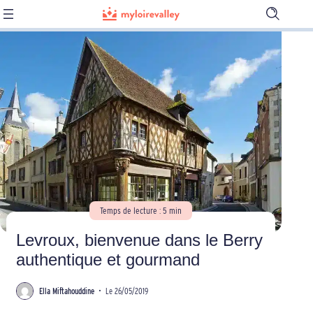
Ouvrir
la
barre
de
recherch
Temps de lecture : 5 min
Levroux, bienvenue dans le Berry
authentique et gourmand
Ella Miftahouddine
•
Le 26/05/2019