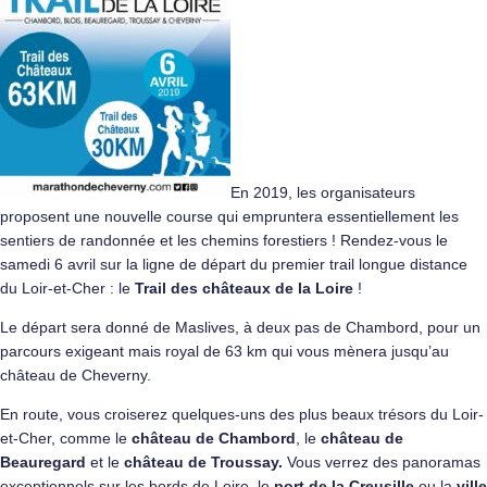
En 2019, les organisateurs
proposent une nouvelle course qui empruntera essentiellement les
sentiers de randonnée et les chemins forestiers ! Rendez-vous le
samedi 6 avril sur la ligne de départ du premier trail longue distance
du Loir-et-Cher : le
Trail des
châteaux de la Loire
!
Le départ sera donné de Maslives, à deux pas de Chambord, pour un
parcours exigeant mais royal de 63 km qui vous mènera jusqu’au
château de Cheverny.
En route, vous croiserez quelques-uns des plus beaux trésors du Loir-
et-Cher, comme le
château de Chambord
, le
château de
Beauregard
et le
château de Troussay.
Vous verrez des panoramas
exceptionnels sur les bords de Loire, le
port de la Creusille
ou la
ville