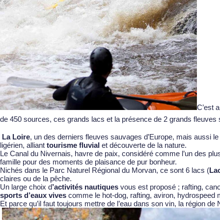
C’est a
de 450 sources, ces grands lacs et la présence de 2 grands fleuves s
La Loire
, un des derniers fleuves sauvages d’Europe, mais aussi le
ligérien, alliant
tourisme fluvial
et découverte de la nature.
Le Canal du Nivernais
, havre de paix, considéré comme l’un des plu
famille pour des moments de plaisance de pur bonheur.
Nichés dans le
Parc Naturel Régional du Morvan
, ce sont 6 lacs (
Lac
claires ou de la pêche.
Un large choix d
’activités nautiques
vous est proposé ; rafting, can
sports d’eaux vives
comme le hot-dog, rafting, aviron, hydrospeed 
Et parce qu’il faut toujours mettre de l’eau dans son vin, la région 