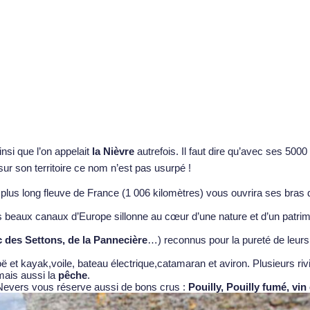
insi que l’on appelait
la Nièvre
autrefois. Il faut dire qu’avec ses 500
ur son territoire ce nom n’est pas usurpé !
 plus long fleuve de France (1 006 kilomètres) vous ouvrira ses bras
s beaux canaux d’Europe sillonne au cœur d’une nature et d’un patri
 des Settons, de la Pannecière
…) reconnus pour la pureté de leurs
oë et kayak,voile, bateau électrique,catamaran et aviron. Plusieurs r
mais aussi la
pêche
.
de Nevers vous réserve aussi de bons crus :
Pouilly, Pouilly fumé, vi