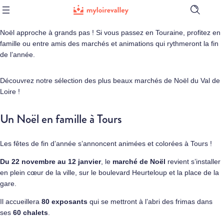
Ouvrir
la
barre
Noël approche à grands pas ! Si vous passez en Touraine, profitez en
de
famille ou entre amis des marchés et animations qui rythmeront la fin
recherch
de l’année.
Découvrez notre sélection des
plus beaux marchés de Noël du Val de
Loire !
Un Noël en famille à Tours
Les fêtes de fin d’année s’annoncent animées et colorées à Tours !
Du 22 novembre au 12 janvier
, le
marché de Noël
revient s’installer
en plein cœur de la ville, sur le boulevard Heurteloup et la place de la
gare.
Il accueillera
80 exposants
qui se mettront à l’abri des frimas dans
ses
60 chalets
.