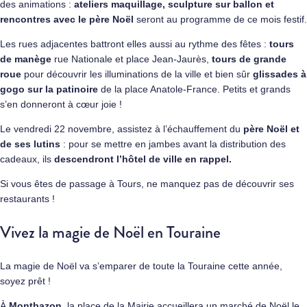
des animations :
ateliers maquillage, sculpture sur ballon et
rencontres avec le père Noël
seront au programme de ce mois festif.
Les rues adjacentes battront elles aussi au rythme des fêtes :
tours
de manège
rue Nationale et place Jean-Jaurès,
tours de grande
roue
pour découvrir les illuminations de la ville et bien sûr
glissades à
gogo sur la patinoire
de la place Anatole-France. Petits et grands
s’en donneront à cœur joie !
Le vendredi 22 novembre, assistez à l’échauffement du
père Noël et
de ses lutins
: pour se mettre en jambes avant la distribution des
cadeaux, ils
descendront l’hôtel de ville en rappel.
Si vous êtes de passage à Tours, ne manquez pas de découvrir
ses
restaurants
!
Vivez la magie de Noël en Touraine
La magie de Noël va s’emparer de toute la Touraine cette année,
soyez prêt !
À
Montbazon
, la place de la Mairie accueillera un marché de Noël le