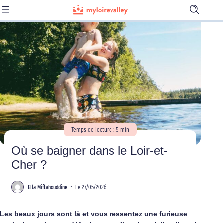
Ouvrir
la
barre
de
recherch
Temps de lecture : 5 min
Où se baigner dans le Loir-et-
Cher ?
Ella Miftahouddine
•
Le 27/05/2026
Les beaux jours sont là et vous ressentez une furieuse