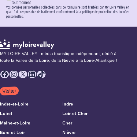
tout moment.
Vos données personnelles collectées dans ce formulaire sont traitées par My Loire Valley en
qualité de responsable de traitement conformément à la politique de protection des données
personnelles.
MY LOIRE VALLEY : média touristique indépendant, dédié à
toute la Vallée de la Loire, de la Nièvre à la Loire-Atlantique !
Facebook
Instagram
X
LinkedIn
TikTok
Visiter
Indre-et-Loire
Indre
Loiret
Loir-et-Cher
Maine-et-Loire
Cher
Eure-et-Loir
Nièvre