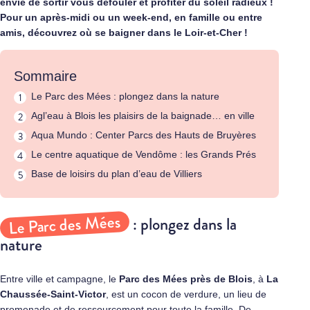
envie de sortir vous défouler et profiter du soleil radieux !
Pour un après-midi ou un week-end, en famille ou entre
amis, découvrez où se baigner dans le
Loir-et-Cher
!
Sommaire
Le Parc des Mées : plongez dans la nature
Agl’eau à Blois les plaisirs de la baignade… en ville
Aqua Mundo : Center Parcs des Hauts de Bruyères
Le centre aquatique de Vendôme : les Grands Prés
Base de loisirs du plan d’eau de Villiers
Le Parc des Mées
: plongez dans la
nature
Entre ville et campagne, le
Parc des Mées
près de
Blois
, à
La
Chaussée-Saint-Victor
, est un cocon de verdure, un lieu de
promenade et de ressourcement pour toute la famille. De