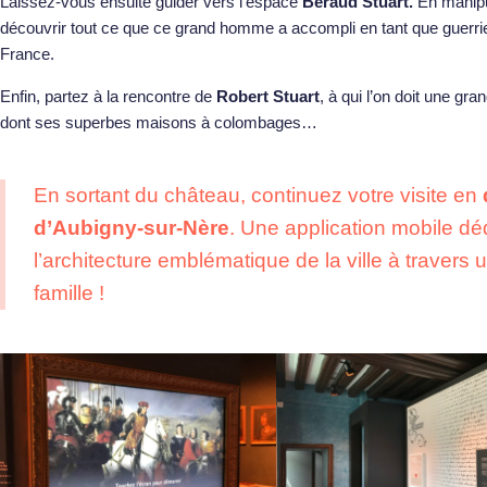
Laissez-vous ensuite guider vers l’espace
Béraud Stuart.
En manipul
découvrir tout ce que ce grand homme a accompli en tant que guerrier
France.
Enfin, partez à la rencontre de
Robert Stuart
, à qui l’on doit une gra
dont ses superbes maisons à colombages…
En sortant du château, continuez votre visite en
d’Aubigny-sur-Nère
. Une application mobile d
l’architecture emblématique de la ville à travers u
famille !