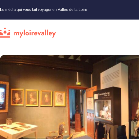
Le média qui vous fait voyager en Vallée de la Loire
My Loire Valley
»
Cher
»
Villes
»
Découvrez le Centre d’interpretation de l’Auld Alliance à Aubigny-su