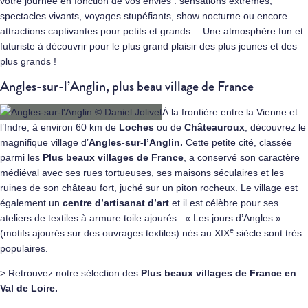
votre journée en fonction de vos envies : sensations extrêmes,
spectacles vivants, voyages stupéfiants, show nocturne ou encore
attractions captivantes pour petits et grands… Une atmosphère fun et
futuriste à découvrir pour le plus grand plaisir des plus jeunes et des
plus grands !
Angles-sur-l’Anglin, plus beau village de France
À la frontière entre la Vienne et
l’Indre, à environ 60 km de
Loches
ou de
Châteauroux
, découvrez le
magnifique village d’
Angles-sur-l’Anglin.
Cette petite cité, classée
parmi les
Plus beaux villages de France
, a conservé son caractère
médiéval avec ses rues tortueuses, ses maisons séculaires et les
ruines de son château fort, juché sur un piton rocheux. Le village est
également un
centre d’artisanat d’art
et il est célèbre pour ses
ateliers de textiles à armure toile ajourés : « Les jours d’Angles »
e
(motifs ajourés sur des ouvrages textiles) nés au XIX
siècle sont très
populaires.
> Retrouvez notre sélection des
Plus beaux villages de France en
Val de Loire.