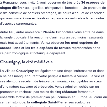
à Romagne, vous invite à venir
observer de très près
34 espèces de
singes différentes
: gorilles, chimpanzés, bonobos… Un parcours de
visite constitué de sentiers ombragés, de cours d’eau et de cascades
qui vous invite à une exploration de paysages naturels à la rencontre
d’espèces surprenantes.
Autre lieu, autre ambiance :
Planète Crocodiles
vous entraîne dans
la jungle tropicale à la rencontre d’animaux un peu moins rassurants,
mais tout aussi étonnants. Venez observer
les neuf espèces de
crocodiliens et les trois espèces de tortues
représentées dans
ce parc zoologique et botanique dépaysant.
Chauvigny, la cité médiévale
La ville de
Chauvigny
est également une étape intéressante et donc
à ne pas manquer durant votre périple à travers la Vienne. La ville et
ses alentours recèlent de trésors patrimoniaux incroyables au cœur
d’une nature sauvage et préservée. Venez admirer, juchés sur un
promontoire rocheux, pas moins de cinq
châteaux
formant un
ensemble fortifié de premier plan peu commun en Europe. Au cœur du
centre historique,
la collégiale Saint-Pierre
, ses sculptures