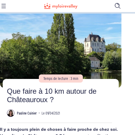
Ouvrir
la
barre
de
recherch
Temps de lecture : 3 min
Que faire à 10 km autour de
Châteauroux ?
Pauline Cuinier
•
Le 09/04/2021
Il y a toujours plein de choses à faire proche de chez soi.