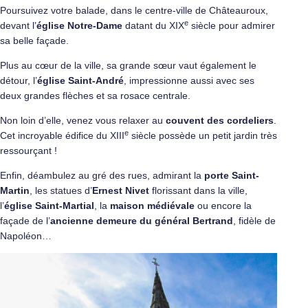
Poursuivez votre balade, dans le centre-ville de Châteauroux,
e
devant l’
église Notre-Dame
datant du XIX
siècle pour admirer
sa belle façade.
Plus au cœur de la ville, sa grande sœur vaut également le
détour, l’
église Saint-André
, impressionne aussi avec ses
deux grandes flèches et sa rosace centrale.
Non loin d’elle, venez vous relaxer au
couvent des cordeliers
.
e
Cet incroyable édifice du XIII
siècle possède un petit jardin très
ressourçant !
Enfin, déambulez au gré des rues, admirant la
porte Saint-
Martin
, les statues d’
Ernest Nivet
florissant dans la ville,
l’
église Saint-Martial
, la
maison médiévale
ou encore la
façade de l’
ancienne demeure du général Bertrand
, fidèle de
Napoléon…