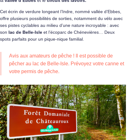
la
vallée d’Ebbes
et le
circuit des lavoirs.
Cet écrin de verdure longeant l’Indre, nommé vallée d’Ebbes,
offre plusieurs possibilités de sorties, notamment du vélo avec
ses pistes cyclables au milieu d’une nature incroyable : avec
son
lac de Belle-Isle
et l’écoparc de Chénevières… Deux
spots parfaits pour un pique-nique familial.
Avis aux amateurs de pêche ! Il est possible de
pêcher au lac de Belle-Isle. Prévoyez votre canne et
votre permis de pêche.