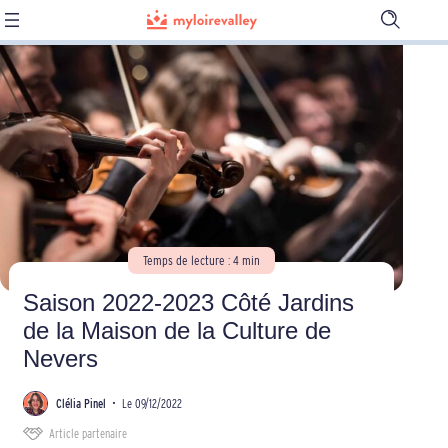
Ouvrir
la
barre
de
recherch
Temps de lecture : 4 min
Saison 2022-2023 Côté Jardins
de la Maison de la Culture de
Nevers
Clélia Pinel
•
Le 09/12/2022
Article partenaire