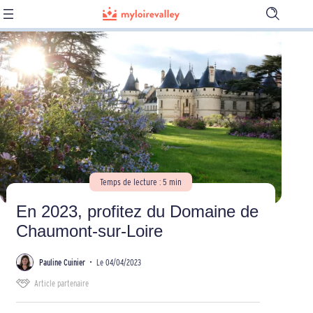
Ouvrir
la
barre
de
recherch
Temps de lecture : 5 min
En 2023, profitez du Domaine de
Chaumont-sur-Loire
Pauline Cuinier
•
Le 04/04/2023
Article partenaire