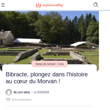
Ouvrir
la
barre
de
recherch
Temps de lecture : 3 min
Bibracte, plongez dans l’histoire
au cœur du Morvan !
My Loire Valley
•
Le 13/03/2020
Article partenaire