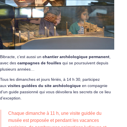
Bibracte, c’est aussi un
chantier archéologique permanent
,
avec des
campagnes de fouilles
qui se poursuivent depuis
plusieurs années…
Tous les dimanches et jours fériés, à 14 h 30, participez
aux
visites guidées du site archéologique
en compagnie
d’un guide passionné qui vous dévoilera les secrets de ce lieu
d’exception.
Chaque dimanche à 11 h, une visite guidée du
musée est proposée et pendant les vacances