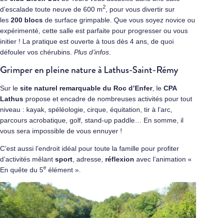
2
d’escalade toute neuve de 600 m
, pour vous divertir sur
les
200 blocs
de surface grimpable. Que vous soyez novice ou
expérimenté, cette salle est parfaite pour progresser ou vous
initier ! La pratique est ouverte à tous dès 4 ans, de quoi
défouler vos chérubins.
Plus d’infos
.
Grimper en pleine nature à Lathus-Saint-Rémy
Sur le
site naturel remarquable du Roc d’Enfer
, le
CPA
Lathus
propose et encadre de nombreuses activités pour tout
niveau : kayak, spéléologie, cirque, équitation, tir à l’arc,
parcours acrobatique, golf, stand-up paddle… En somme, il
vous sera impossible de vous ennuyer !
C’est aussi l’endroit idéal pour toute la famille pour profiter
d’activités mêlant
sport
, adresse,
réflexion
avec l’animation «
e
En quête du 5
élément ».