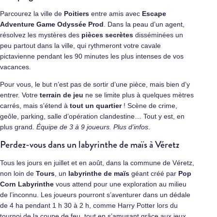
Parcourez la ville de
Poitiers
entre amis avec
Escape
Adventure Game Odyssée Prod
. Dans la peau d’un agent,
résolvez les mystères des
pièces secrètes
disséminées un
peu partout dans la ville, qui rythmeront votre cavale
pictavienne pendant les 90 minutes les plus intenses de vos
vacances.
Pour vous, le but n’est pas de sortir d’une pièce, mais bien d’y
entrer. Votre
terrain de jeu
ne se limite plus à quelques mètres
carrés, mais s’étend à
tout un quartier
! Scène de crime,
geôle, parking, salle d’opération clandestine… Tout y est, en
plus grand.
Équipe de 3 à 9 joueurs.
Plus d’infos
.
Perdez-vous dans un labyrinthe de maïs à Véretz
Tous les jours en juillet et en août, dans la commune de Véretz,
non loin de
Tours
, un
labyrinthe de maïs
géant créé par
Pop
Corn Labyrinthe
vous attend pour une exploration au milieu
de l’inconnu. Les joueurs pourront s’aventurer dans un dédale
de 4 ha pendant 1 h 30 à 2 h, comme Harry Potter lors du
tournoi de la coupe de feu, tout en s’amusant grâce aux jeux