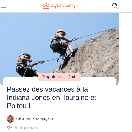
Ouvrir
la
barre
de
recherch
Temps de lecture : 7 min
Passez des vacances à la
Indiana Jones en Touraine et
Poitou !
Clélia Pinel
•
Le 16/07/2021
Article partenaire