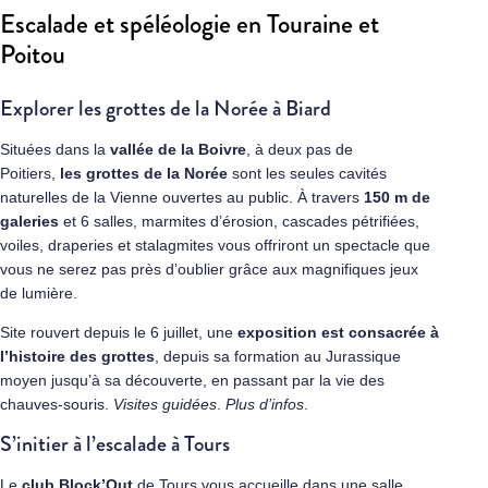
Escalade et spéléologie en Touraine et
Poitou
Explorer les grottes de la Norée à Biard
Situées dans la
vallée de la Boivre
, à deux pas de
Poitiers,
les
grottes de la Norée
sont les seules cavités
naturelles de la Vienne ouvertes au public. À travers
150 m de
galeries
et 6 salles, marmites d’érosion, cascades pétrifiées,
voiles, draperies et stalagmites vous offriront un spectacle que
vous ne serez pas près d’oublier grâce aux magnifiques jeux
de lumière.
Site rouvert depuis le 6 juillet, une
exposition est consacrée à
l’histoire des grottes
, depuis sa formation au Jurassique
moyen jusqu’à sa découverte, en passant par la vie des
chauves-souris.
Visites guidées
.
Plus d’infos
.
S’initier à l’escalade à Tours
Le
club Block’Out
de Tours vous accueille dans une salle