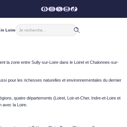
Facebook
Instagram
X
LinkedIn
TikTok
Rechercher
in Loire
t la zone entre Sully-sur-Loire dans le Loiret et Chalonnes-sur-
ussi pour les richesses naturelles et environnementales du dernier
gions, quatre départements (Loiret, Loir-et-Cher, Indre-et-Loire et
n avec la Loire.