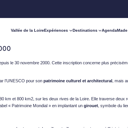
Vallée de la Loire
Expériences
Destinations
Agenda
Made 
2000
puis le 30 novembre 2000. Cette inscription concerne plus précisémen
 par l’UNESCO pour son
patrimoine culturel et architectural
, mais a
0 km et 800 km2, sur les deux rives de la Loire. Elle traverse deux ré
abel « Patrimoine Mondial » en implantant un
girouet
, symbole du lie