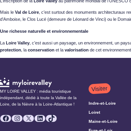
L’inscription de la
Loire Valley
au patrimoine mondial de l’UNESCO com
Mais le
Val de Loire
, c’est surtout des monuments architecturaux re
d’Amboise, le Clos Lucé (demeure de Léonard de Vinci) ou le Doma
Une richesse naturelle et environnementale
La
Loire Valley
, c’est aussi un paysage, un environnement, un paysag
protection
, la
conservation
et la
valorisation
de cet environnement 
Visiter
MY LOIRE VALLEY : média touristique
indépendant, dédié à toute la Vallée de la
Indre-et-Loire
Loire, de la Nièvre à la Loire-Atlantique !
Loiret
Facebook
Instagram
X
LinkedIn
TikTok
Maine-et-Loire
Eure-et-Loir