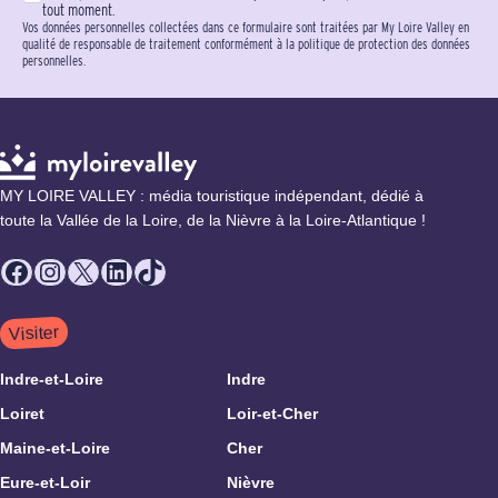
tout moment.
Vos données personnelles collectées dans ce formulaire sont traitées par My Loire Valley en
qualité de responsable de traitement conformément à la politique de protection des données
personnelles.
MY LOIRE VALLEY : média touristique indépendant, dédié à
toute la Vallée de la Loire, de la Nièvre à la Loire-Atlantique !
Facebook
Instagram
X
LinkedIn
TikTok
Visiter
Indre-et-Loire
Indre
Loiret
Loir-et-Cher
Maine-et-Loire
Cher
Eure-et-Loir
Nièvre