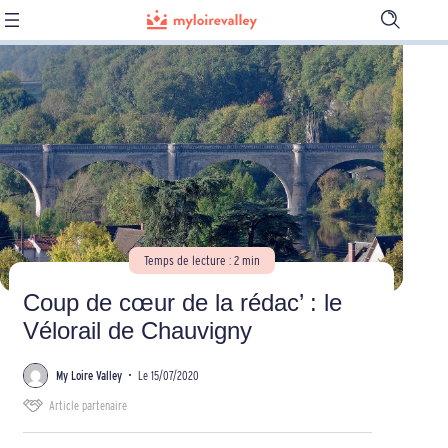
Ouvrir
la
barre
de
recherch
Temps de lecture : 2 min
Coup de cœur de la rédac’ : le
Vélorail de Chauvigny
My Loire Valley
•
Le 15/07/2020
Article partenaire