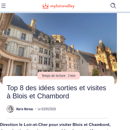
Ouvrir
la
barre
de
recherch
Temps de lecture : 3 min
Top 8 des idées sorties et visites
à Blois et Chambord
Marie Moreau
•
Le 03/01/2020
Direction le Loir-et-Cher pour visiter Blois et Chambord,