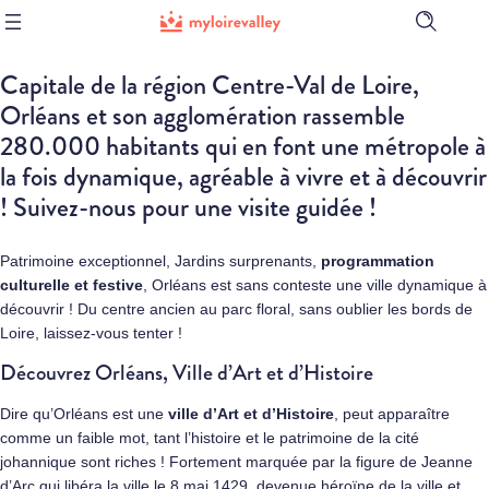
Ouvrir
la
barre
Capitale de la région Centre-Val de Loire,
de
recherch
Orléans et son agglomération rassemble
280.000 habitants qui en font une métropole à
la fois dynamique, agréable à vivre et à découvrir
! Suivez-nous pour une visite guidée !
Patrimoine exceptionnel, Jardins surprenants,
programmation
culturelle et festive
, Orléans est sans conteste une ville dynamique à
découvrir ! Du centre ancien au parc floral, sans oublier les bords de
Loire, laissez-vous tenter !
Découvrez Orléans, Ville d’Art et d’Histoire
Dire qu’Orléans est une
ville d’Art et d’Histoire
, peut apparaître
comme un faible mot, tant l’histoire et le patrimoine de la cité
johannique sont riches ! Fortement marquée par la figure de Jeanne
d’Arc qui libéra la ville le 8 mai 1429, devenue héroïne de la ville et