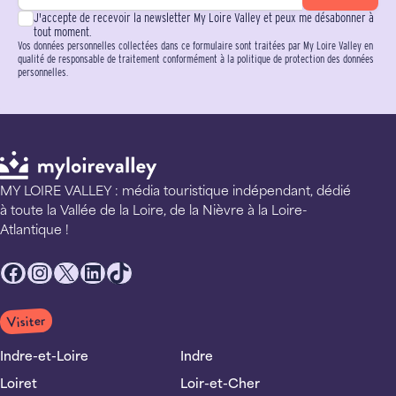
J'accepte de recevoir la newsletter My Loire Valley et peux me désabonner à
tout moment.
Vos données personnelles collectées dans ce formulaire sont traitées par My Loire Valley en
qualité de responsable de traitement conformément à la politique de protection des données
personnelles.
MY LOIRE VALLEY : média touristique indépendant, dédié
à toute la Vallée de la Loire, de la Nièvre à la Loire-
Atlantique !
Facebook
Instagram
X
LinkedIn
TikTok
Visiter
Indre-et-Loire
Indre
Loiret
Loir-et-Cher