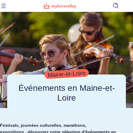
Ouvrir
la
barre
de
recherch
Maine-et-Loire
Événements en Maine-et-
Loire
Festivals, journées culturelles, marathons,
expositions...découvrez notre sélection d'événements en