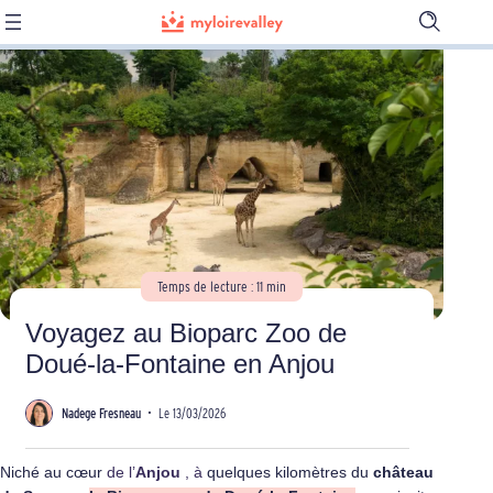
Ouvrir
la
barre
de
recherch
Temps de lecture : 11 min
Voyagez au Bioparc Zoo de
Doué-la-Fontaine en Anjou
Nadege Fresneau
•
Le 13/03/2026
Niché au cœur
de l’
Anjou
, à
quelques kilomètres du
château