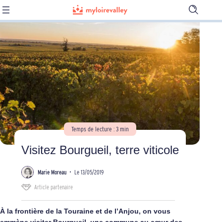
Ouvrir
la
barre
de
recherch
Temps de lecture : 3 min
Visitez Bourgueil, terre viticole
Marie Moreau
•
Le 13/05/2019
Article partenaire
À la frontière de la Touraine et de l’Anjou, on vous