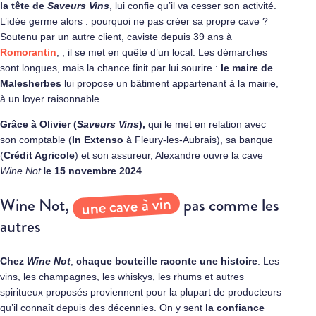
la tête de
Saveurs Vins
, lui confie qu’il va cesser son activité.
L’idée germe alors : pourquoi ne pas créer sa propre cave ?
Soutenu par un autre client, caviste depuis 39 ans à
Romorantin
, , il se met en quête d’un local. Les démarches
sont longues, mais la chance finit par lui sourire :
le maire de
Malesherbes
lui propose un bâtiment appartenant à la mairie,
à un loyer raisonnable.
Grâce à Olivier (
Saveurs Vins
),
qui le met en relation avec
son comptable (
In Extenso
à Fleury-les-Aubrais), sa banque
(
Crédit Agricole
) et son assureur, Alexandre ouvre la cave
Wine Not
l
e 15 novembre 2024
.
une cave à vin
Wine Not,
pas comme les
autres
Chez
Wine Not
,
chaque bouteille raconte une histoire
. Les
vins, les champagnes, les whiskys, les rhums et autres
spiritueux proposés proviennent pour la plupart de producteurs
qu’il connaît depuis des décennies. On y sent
la confiance