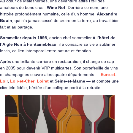
Au cœur de Malesherbes, une devanture attire l’œil des
amateurs de bons crus :
Wine Not
. Derrière ce nom, une
histoire profondément humaine, celle d’un homme,
Alexandre
Bouin
, qui n’a jamais cessé de croire en la terre, au travail bien
fait et au partage.
Sommelier depuis 1995
, ancien chef sommelier
à l’hôtel de
l’Aigle Noir à Fontainebleau
, il a consacré sa vie à sublimer
le vin, ce lien intemporel entre nature et émotion.
Après une brillante carrière en restauration, il change de cap
en 2005 pour devenir VRP multicartes. Son portefeuille de vins
et champagnes couvre alors quatre départements —
Eure-et-
Loir
,
Loir-et-Cher
,
Loiret
et
Seine-et-Marne
— et compte une
clientèle fidèle, héritée d’un collègue parti à la retraite.