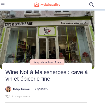
Ouvrir
la
barre
de
recherch
Temps de lecture : 4 min
Wine Not à Malesherbes : cave à
vin et épicerie fine
Nadege Fresneau
•
Le 29/10/2025
Article partenaire