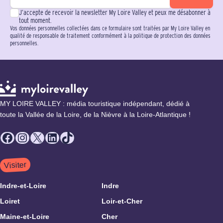
J’accepte de recevoir la newsletter My Loire Valley et peux me désabonner à
tout moment.
Vos données personnelles collectées dans ce formulaire sont traitées par My Loire Valley en
qualité de responsable de traitement conformément à la politique de protection des données
personnelles.
MY LOIRE VALLEY : média touristique indépendant, dédié à
toute la Vallée de la Loire, de la Nièvre à la Loire-Atlantique !
Facebook
Instagram
X
LinkedIn
TikTok
Visiter
Indre-et-Loire
Indre
Loiret
Loir-et-Cher
Maine-et-Loire
Cher