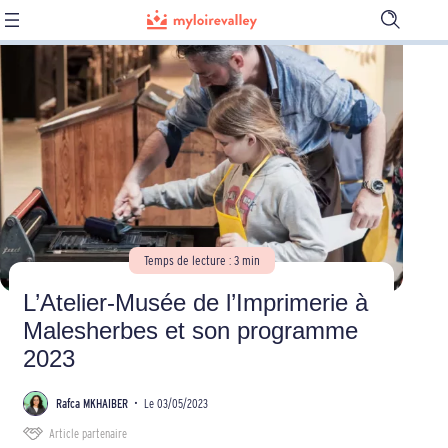
Ouvrir
la
barre
de
recherch
Temps de lecture : 3 min
L’Atelier-Musée de l’Imprimerie à
Malesherbes et son programme
2023
Rafca MKHAIBER
•
Le 03/05/2023
Article partenaire