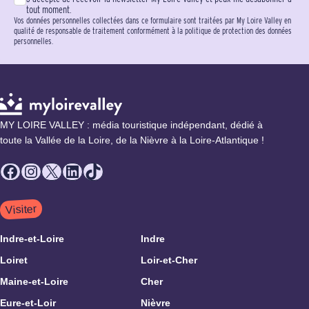
tout moment.
Vos données personnelles collectées dans ce formulaire sont traitées par My Loire Valley en
qualité de responsable de traitement conformément à la politique de protection des données
personnelles.
MY LOIRE VALLEY : média touristique indépendant, dédié à
toute la Vallée de la Loire, de la Nièvre à la Loire-Atlantique !
Facebook
Instagram
X
LinkedIn
TikTok
Visiter
Indre-et-Loire
Indre
Loiret
Loir-et-Cher
Maine-et-Loire
Cher
Eure-et-Loir
Nièvre