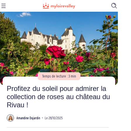
Ouvrir
la
barre
de
recherch
Temps de lecture : 3 min
Profitez du soleil pour admirer la
collection de roses au château du
Rivau !
Amandine Dujardin
•
Le 28/10/2025