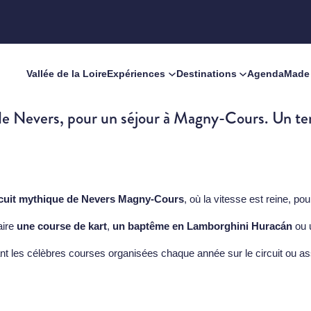
Vallée de la Loire
Expériences
Destinations
Agenda
Made 
m de Nevers, pour un séjour à Magny-Cours. Un terr
rcuit mythique de Nevers Magny-Cours
, où la vitesse est reine, p
faire
une course de kart
,
un baptême en Lamborghini Huracán
ou 
t les célèbres courses organisées chaque année sur le circuit ou 