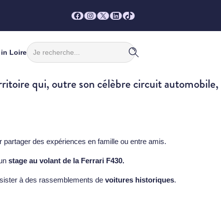
Facebook
Instagram
X
LinkedIn
TikTok
Rechercher
in Loire
itoire qui, outre son célèbre circuit automobile,
our partager des expériences en famille ou entre amis.
un
stage au volant de la Ferrari F430.
assister à des rassemblements de
voitures historiques
.