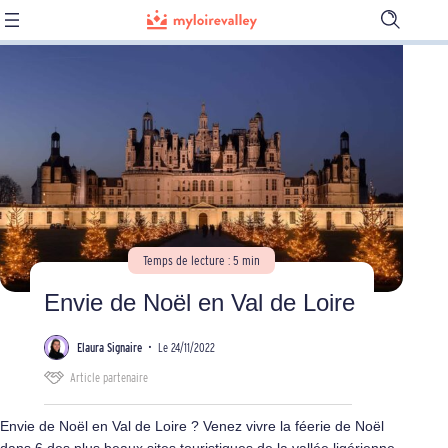
Ouvrir
la
barre
de
recherch
Temps de lecture : 5 min
Envie de Noël en Val de Loire
Elaura Signaire
•
Le 24/11/2022
Article partenaire
Envie de Noël en Val de Loire ? Venez vivre la féerie de Noël