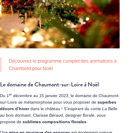
Découvrez le programme complet des animations à
Chambord pour Noël
Le domaine de Chaumont-sur-Loire à Noël
er
Du 1
décembre au 15 janvier 2023, le domaine de Chaumont-
sur-Loire se métamorphose pour vous proposer de
superbes
décors d’hiver
dans le château ! S’inspirant du conte
La Belle
au bois dormant
, Clarisse Béraud, designer florale, vous
propose de
sublimes compositions florales
.
Une
mise en musique des espaces
est également prévue