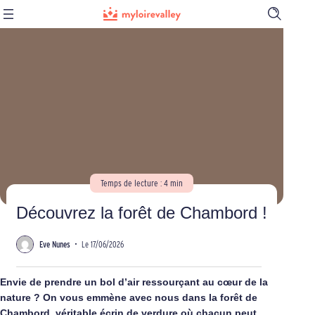
Ouvrir
la
barre
de
recherch
Temps de lecture : 4 min
Découvrez la forêt de Chambord !
Eve Nunes
•
Le 17/06/2026
Envie de prendre un bol d’air ressourçant au cœur de la
nature ? On vous emmène avec nous dans la
forêt de
Chambord
, véritable écrin de verdure où chacun peut