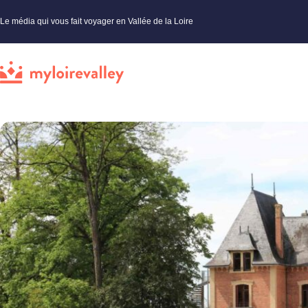
Le média qui vous fait voyager en Vallée de la Loire
My Loire Valley
»
Loiret
»
Châteaux
»
Découvrez le futur four à pain du Domaine du Ciran