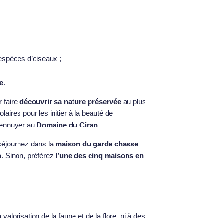
espèces d’oiseaux ;
e
.
r faire
découvrir sa nature préservée
au plus
aires pour les initier à la beauté de
 ennuyer au
Domaine du Ciran
.
 séjournez dans la
maison du garde chasse
à. Sinon, préférez
l’une des cinq maisons en
alorisation de la faune et de la flore, ni à des