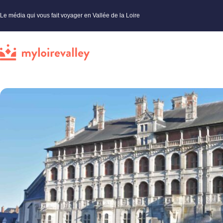
Le média qui vous fait voyager en Vallée de la Loire
My Loire Valley
»
Made in Loire
»
Actualités Val de Loire
»
Idées sorties autour de Blois