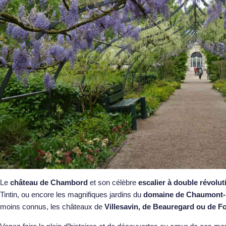
Le
château de Chambord
et son célèbre
escalier à double révolut
Tintin, ou encore les magnifiques jardins du
domaine de Chaumont-
moins connus, les châteaux de
Villesavin, de Beauregard ou de 