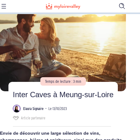
Ouvrir
la
barre
de
recherch
Temps de lecture : 3 min
Inter Caves à Meung-sur-Loire
Elaura Signaire
•
Le 13/10/2023
Article partenaire
Envie de découvrir une large sélection de vins,