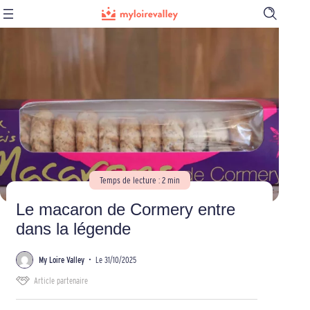
Ouvrir
la
barre
de
recherch
Temps de lecture : 2 min
Le macaron de Cormery entre
dans la légende
My Loire Valley
•
Le 31/10/2025
Article partenaire