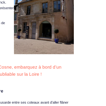
inck.
présenter
n de
 Cosne, embarquez à bord d’un
liable sur la Loire !
re
musarde entre ses coteaux avant d’aller flâner