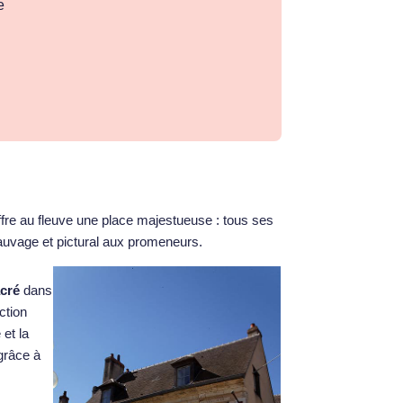
e
ffre au fleuve une place majestueuse : tous ses
sauvage et pictural aux promeneurs.
acré
dans
ction
 et la
grâce à