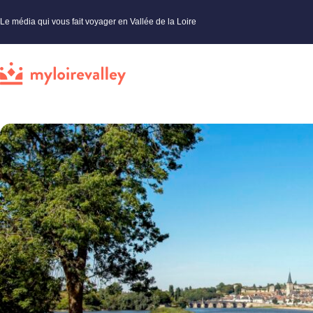
Le média qui vous fait voyager en Vallée de la Loire
My Loire Valley
»
Nièvre
»
Nature et jardins
»
La Nièvre au fil de la Loire