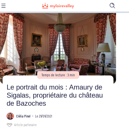
Ouvrir
la
barre
de
recherch
Temps de lecture : 3 min
Le portrait du mois : Amaury de
Sigalas, propriétaire du château
de Bazoches
Clélia Pinel
•
Le 29/09/2021
Article partenaire