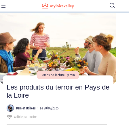
Ouvrir
la
barre
de
recherch
Temps de lecture : 9 min
Les produits du terroir en Pays de
la Loire
Damien Boileau
•
Le 20/02/2025
Article partenaire