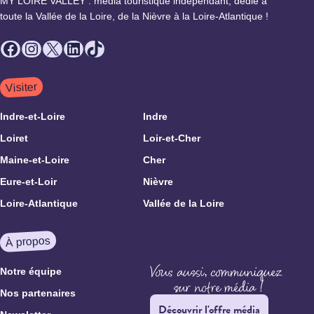
MY LOIRE VALLEY : média touristique indépendant, dédié à
toute la Vallée de la Loire, de la Nièvre à la Loire-Atlantique !
Facebook
Instagram
X
LinkedIn
TikTok
Visiter
Indre-et-Loire
Indre
Loiret
Loir-et-Cher
Maine-et-Loire
Cher
Eure-et-Loir
Nièvre
Loire-Atlantique
Vallée de la Loire
À propos
Notre équipe
Nos partenaires
Découvrir l'offre média