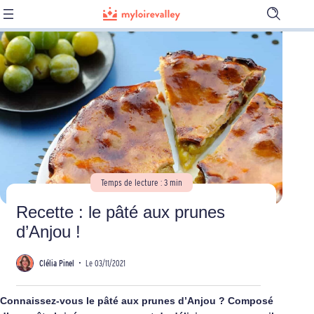
Ouvrir
la
barre
de
recherch
Temps de lecture : 3 min
Recette : le pâté aux prunes
d’Anjou !
Clélia Pinel
•
Le 03/11/2021
Connaissez-vous le pâté aux prunes d’Anjou ? Composé