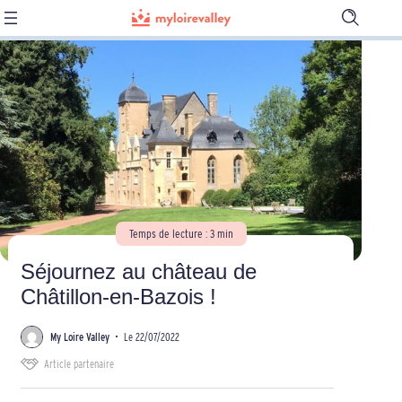
Ouvrir
la
barre
de
recherch
Temps de lecture : 3 min
Séjournez au château de
Châtillon-en-Bazois !
My Loire Valley
•
Le 22/07/2022
Article partenaire