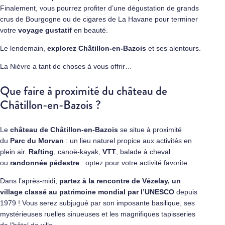
Finalement, vous pourrez profiter d’une dégustation de grands
crus de Bourgogne ou de cigares de La Havane pour terminer
votre
voyage gustatif
en beauté.
Le lendemain,
explorez
Châtillon-en-Bazois
et ses alentours.
La Nièvre a tant de choses à vous offrir…
Que faire à proximité du château de
Châtillon-en-Bazois ?
Le
château de Châtillon-en-Bazois
se situe à proximité
du
Parc du Morvan
: un lieu naturel propice aux activités en
plein air.
Rafting
, canoë-kayak,
VTT
, balade à cheval
ou
randonnée pédestre
: optez pour votre activité favorite.
Dans l’après-midi,
partez à la rencontre de
Vézelay, un
village classé au patrimoine mondial par l’UNESCO
depuis
1979 ! Vous serez subjugué par son imposante basilique, ses
mystérieuses ruelles sinueuses et les magnifiques tapisseries
de l’hôtel de ville.