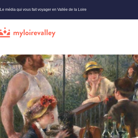
Le média qui vous fait voyager en Vallée de la Loire
My Loire Valley
»
Vallée de la Loire
»
Loisirs et activités
»
Top 10 des guinguettes du Val de Loire