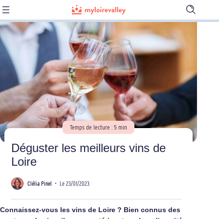
Ouvrir
la
barre
de
recherch
Temps de lecture : 5 min
Déguster les meilleurs vins de
Loire
Clélia Pinel
•
Le 23/01/2023
Connaissez-vous les vins de Loire ? Bien connus des