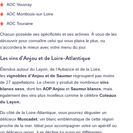
AOC Vouvray
AOC Montlouis-sur-Loire
AOC Touraine
Chacun possède ses spécificités et ses arômes. À vous de les
découvrir pour connaître celui qui vous plaira le plus, ou
s’accordera le mieux avec votre menu du jour.
Les vins d’Anjou et de Loire-Atlantique
Étendus autour du Layon, de l’Aubance et de la Loire,
les
vignobles d’Anjou et de Saumur
regroupent pas moins
de 27 appellations. Le chenin y produit de nombreux
vins
blancs secs
, dont les
AOP Anjou
et
Saumur blancs
, mais
également des vins plus moelleux comme le célèbre
Coteaux
du Layon.
Du côté de la Loire-Atlantique, vous pourrez déguster un
délicieux
Muscadet
, vin blanc emblématique de cette région
proche de la mer. Idéal pour accompagner votre un apéritif ou
un délicieux repas, il se décline lui aussi en différentes