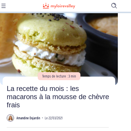
Ouvrir
la
barre
de
recherch
Temps de lecture : 3 min
La recette du mois : les
macarons à la mousse de chèvre
frais
Amandine Dujardin
•
Le 22/03/2021