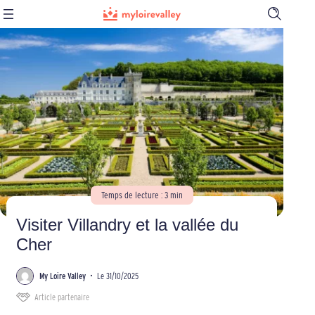
Ouvrir
la
barre
de
recherch
Temps de lecture : 3 min
Visiter Villandry et la vallée du
Cher
My Loire Valley
•
Le 31/10/2025
Article partenaire