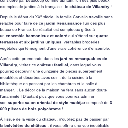
considéré par beaucoup comme abritant l’un des plus beaux
exemples de jardins à la française : le
château de Villandry
!
e
Depuis le début du XX
siècle, la famille Carvallo travaille sans
relâche pour faire de ce
jardin Renaissance
l’un des plus
beaux de France. Le résultat est somptueux grâce à
un
ensemble harmonieux et coloré
qui s’étend sur
quatre
terrasses et six jardins uniques
, véritables broderies
végétales qui témoignent d’une vraie cohérence d’ensemble.
Après cette promenade dans les
jardins remarquables de
Villandry
, visitez ce
château familial
, dans lequel vous
pourrez découvrir une quinzaine de pièces superbement
meublées et décorées avec soin : de la cuisine à la
bibliothèque en passant par les chambres et la salle à
manger… Le décor de la maison ne fera sans aucun doute
l’unanimité ! D’autant plus que vous pourrez admirer
son
superbe salon oriental de style mudéjar
composé de
3
600 pièces de bois polychrome
!
À l’issue de la visite du château, n’oubliez pas de passer par
le
belvédère du château
: il vous offrira une vue inoubliable