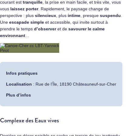
courant est
tranquille
, la prise en main facile, et très vite, vous
vous
laissez porter
. Rapidement, le paysage change de
perspective : plus
silencieux
, plus
intime
, presque
suspendu
.
Une
escapade simple
et accessible, qui invite surtout à
prendre le temps
d’observer
et de
savourer le calme
environnant
…
Infos pratiques
Localisation
:
Rue de l’Île, 18190 Châteauneuf-sur-Cher
Plus d’infos
Complexe des Eaux vives
Derrière ce décor paisible se cache un terrain de jeu inattendu.