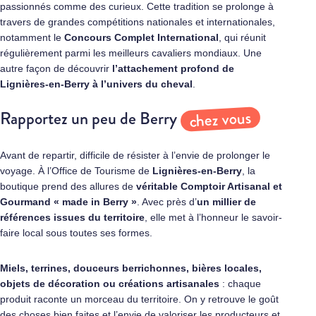
passionnés comme des curieux. Cette tradition se prolonge à
travers de grandes compétitions nationales et internationales,
notamment le
Concours Complet International
, qui réunit
régulièrement parmi les meilleurs cavaliers mondiaux. Une
autre façon de découvrir
l’attachement profond de
Lignières-en-Berry
à l’univers du cheval
.
chez vous
Rapportez un peu de Berry
Avant de repartir, difficile de résister à l’envie de prolonger le
voyage. À l’Office de Tourisme de
Lignières-en-Berry
, la
boutique prend des allures de
véritable Comptoir Artisanal et
Gourmand
« made in Berry »
. Avec près d’
un millier de
références issues du territoire
, elle met à l’honneur le savoir-
faire local sous toutes ses formes.
Miels, terrines,
douceurs berrichonnes
, bières locales,
objets de décoration ou créations artisanales
: chaque
produit raconte un morceau du territoire. On y retrouve le goût
des choses bien faites et l’envie de valoriser les producteurs et