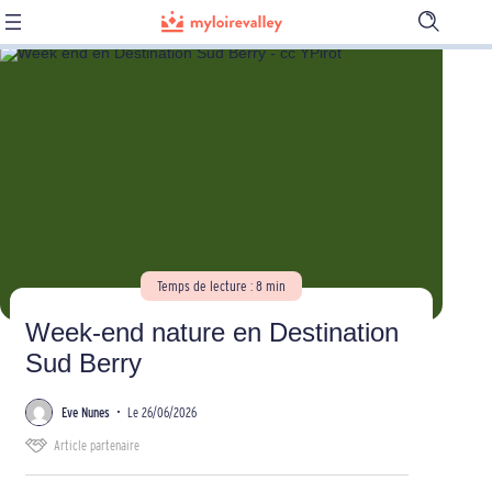
Ouvrir
la
barre
de
recherch
Temps de lecture : 8 min
Week-end nature en Destination
Sud Berry
Eve Nunes
•
Le 26/06/2026
Article partenaire