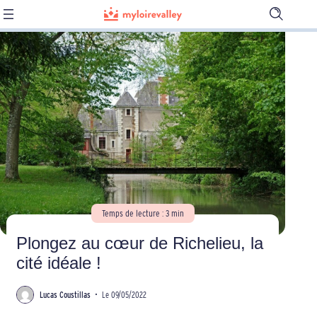
Ouvrir
la
barre
de
recherch
Temps de lecture : 3 min
Plongez au cœur de Richelieu, la
cité idéale !
Lucas Coustillas
•
Le 09/05/2022