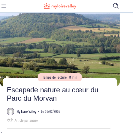
Ouvrir
la
barre
de
recherch
Temps de lecture : 8 min
Escapade nature au cœur du
Parc du Morvan
My Loire Valley
•
Le 05/02/2026
Article partenaire