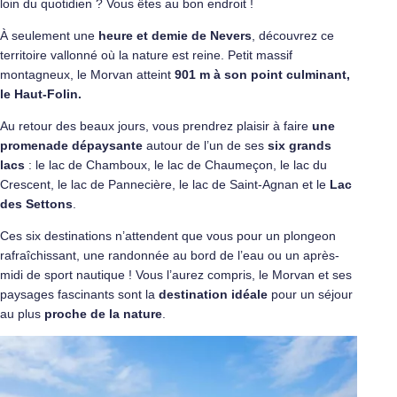
loin du quotidien ? Vous êtes au bon endroit !
À seulement une
heure et demie de
Nevers
, découvrez ce
territoire vallonné où la nature est reine. Petit massif
montagneux, le Morvan atteint
901 m à
son point culminant,
le Haut-Folin.
Au retour des beaux jours, vous prendrez plaisir à faire
une
promenade dépaysante
autour de l’un de ses
six grands
lacs
: le lac de Chamboux, le lac de Chaumeçon, le lac du
Crescent, le lac de Pannecière, le lac de Saint-Agnan et le
Lac
des Settons
.
Ces six destinations n’attendent que vous pour un plongeon
rafraîchissant, une randonnée au bord de l’eau ou un après-
midi de sport nautique ! Vous l’aurez compris, le Morvan et ses
paysages fascinants sont la
destination idéale
pour un séjour
au plus
proche de la nature
.