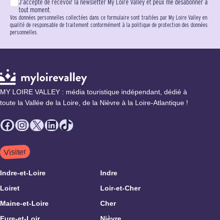
J’accepte de recevoir la newsletter My Loire Valley et peux me désabonner à
tout moment.
Vos données personnelles collectées dans ce formulaire sont traitées par My Loire Valley en
qualité de responsable de traitement conformément à la politique de protection des données
personnelles.
MY LOIRE VALLEY : média touristique indépendant, dédié à
toute la Vallée de la Loire, de la Nièvre à la Loire-Atlantique !
Facebook
Instagram
X
LinkedIn
TikTok
Visiter
Indre-et-Loire
Indre
Loiret
Loir-et-Cher
Maine-et-Loire
Cher
Eure-et-Loir
Nièvre