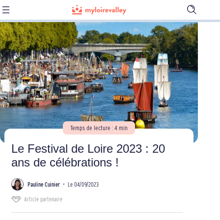
Ouvrir
la
barre
de
recherch
Temps de lecture : 4 min
Le Festival de Loire 2023 : 20
ans de célébrations !
Pauline Cuinier
•
Le 04/09/2023
Article partenaire