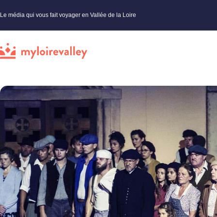
Le média qui vous fait voyager en Vallée de la Loire
My Loire Valley
»
Loiret
»
Événements loiret
»
Un Son et Lumière saisissant à Cléry-Saint-André