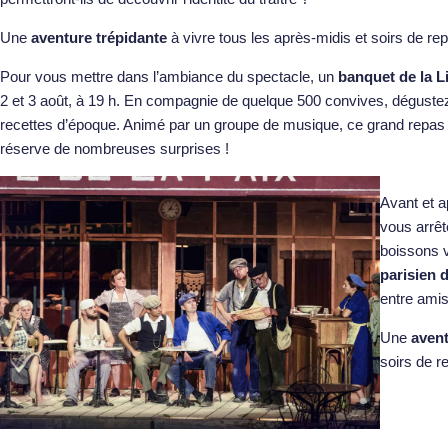
Une
aventure trépidante
à vivre tous les après-midis et soirs de re
Pour vous mettre dans l’ambiance du spectacle, un
banquet de la L
2 et 3 août, à 19 h. En compagnie de quelque 500 convives, dégustez 
recettes d’époque. Animé par un groupe de musique, ce grand repas 
réserve de nombreuses surprises !
Avant et a
vous arrê
boissons 
parisien 
entre amis
Une
avent
soirs de r