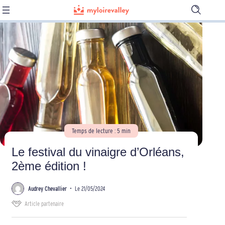
Ouvrir
la
barre
de
recherch
Temps de lecture : 5 min
Le festival du vinaigre d’Orléans,
2ème édition !
Audrey Chevallier
•
Le 21/05/2024
Article partenaire